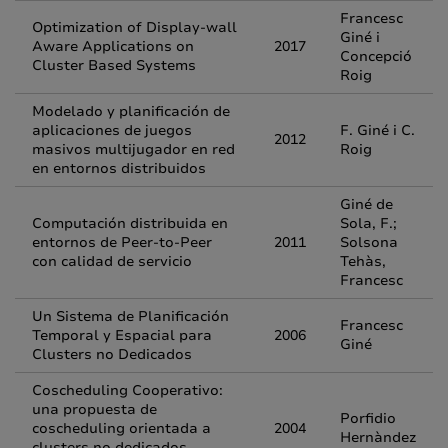
Francesc
Optimization of Display-wall
Giné i
Aware Applications on
2017
Concepció
Cluster Based Systems
Roig
Modelado y planificación de
aplicaciones de juegos
F. Giné i C.
2012
masivos multijugador en red
Roig
en entornos distribuidos
Giné de
Computación distribuida en
Sola, F.;
entornos de Peer-to-Peer
2011
Solsona
con calidad de servicio
Tehàs,
Francesc
Un Sistema de Planificación
Francesc
Temporal y Espacial para
2006
Giné
Clusters no Dedicados
Coscheduling Cooperativo:
una propuesta de
Porfidio
coscheduling orientada a
2004
Hernàndez
clusters no dedicados