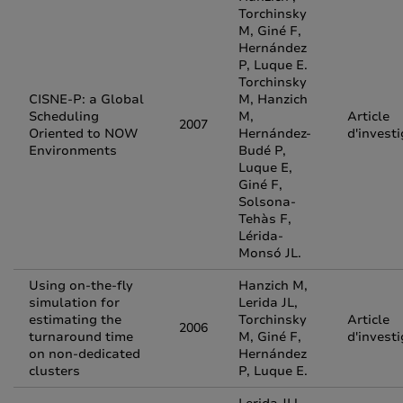
Torchinsky
M, Giné F,
Hernández
P, Luque E.
Torchinsky
CISNE-P: a Global
M, Hanzich
Scheduling
M,
Article
2007
Oriented to NOW
Hernández-
d'invest
Environments
Budé P,
Luque E,
Giné F,
Solsona-
Tehàs F,
Lérida-
Monsó JL.
Using on-the-fly
Hanzich M,
simulation for
Lerida JL,
estimating the
Torchinsky
Article
2006
turnaround time
M, Giné F,
d'invest
on non-dedicated
Hernández
clusters
P, Luque E.