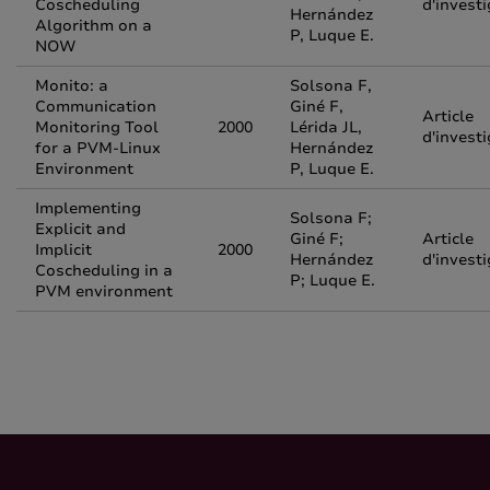
Coscheduling
d'invest
Hernández
Algorithm on a
P, Luque E.
NOW
Monito: a
Solsona F,
Communication
Giné F,
Article
Monitoring Tool
2000
Lérida JL,
d'invest
for a PVM-Linux
Hernández
Environment
P, Luque E.
Implementing
Solsona F;
Explicit and
Giné F;
Article
Implicit
2000
Hernández
d'invest
Coscheduling in a
P; Luque E.
PVM environment