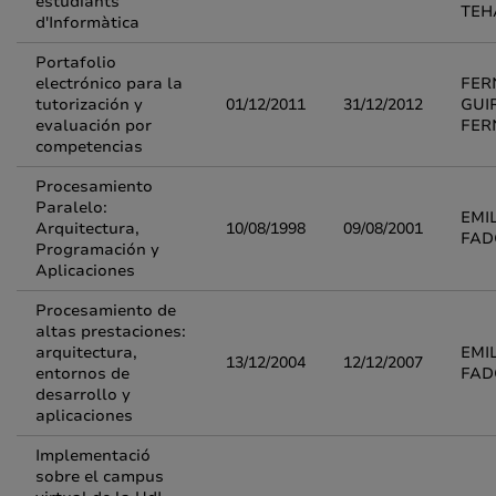
estudiants
TEH
d'Informàtica
Portafolio
electrónico para la
FER
tutorización y
01/12/2011
31/12/2012
GUI
evaluación por
FER
competencias
Procesamiento
Paralelo:
EMI
Arquitectura,
10/08/1998
09/08/2001
FAD
Programación y
Aplicaciones
Procesamiento de
altas prestaciones:
arquitectura,
EMI
13/12/2004
12/12/2007
entornos de
FAD
desarrollo y
aplicaciones
Implementació
sobre el campus