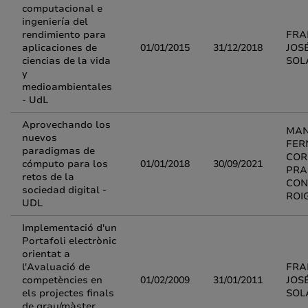
computacional e
ingeniería del
rendimiento para
FRA
aplicaciones de
01/01/2015
31/12/2018
JOS
ciencias de la vida
SOL
y
medioambientales
- UdL
Aprovechando los
MAN
nuevos
FER
paradigmas de
COR
cómputo para los
01/01/2018
30/09/2021
PRA
retos de la
CON
sociedad digital -
ROI
UDL
Implementació d'un
Portafoli electrònic
orientat a
l'Avaluació de
FRA
competències en
01/02/2009
31/01/2011
JOS
els projectes finals
SOL
de grau/màster