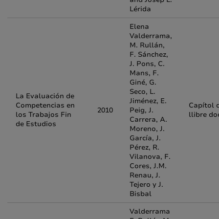
Lérida
Elena
Valderrama,
M. Rullán,
F. Sánchez,
J. Pons, C.
Mans, F.
Giné, G.
Seco, L.
La Evaluación de
Jiménez, E.
Competencias en
Capítol 
2010
Peig, J.
los Trabajos Fin
llibre do
Carrera, A.
de Estudios
Moreno, J.
García, J.
Pérez, R.
Vilanova, F.
Cores, J.M.
Renau, J.
Tejero y J.
Bisbal
Valderrama