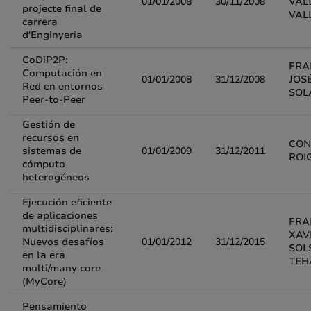
01/01/2008
30/11/2008
VAL
projecte final de
VAL
carrera
d'Enginyeria
CoDiP2P:
FRA
Computación en
01/01/2008
31/12/2008
JOS
Red en entornos
SOL
Peer-to-Peer
Gestión de
recursos en
CON
sistemas de
01/01/2009
31/12/2011
ROI
cómputo
heterogéneos
Ejecución eficiente
de aplicaciones
FRA
multidisciplinares:
XAV
Nuevos desafíos
01/01/2012
31/12/2015
SOL
en la era
TEH
multi/many core
(MyCore)
Pensamiento