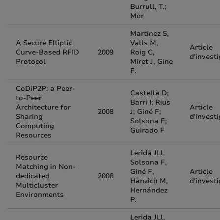
Burrull, T.;
Mor
Martinez S,
A Secure Elliptic
Valls M,
Article
Curve-Based RFID
2009
Roig C,
d'invest
Protocol
Miret J, Gine
F.
CoDiP2P: a Peer-
Castellà D;
to-Peer
Barri I; Rius
Architecture for
Article
2008
J; Giné F;
Sharing
d'invest
Solsona F;
Computing
Guirado F
Resources
Lerida JLl,
Resource
Solsona F,
Matching in Non-
Giné F,
Article
dedicated
2008
Hanzich M,
d'invest
Multicluster
Hernández
Environments
P.
Lerida JLl,