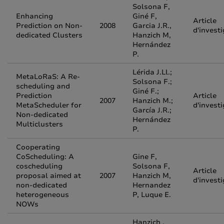
Solsona F,
Enhancing
Giné F,
Article
Prediction on Non-
2008
Garcia J.R.,
d'invest
dedicated Clusters
Hanzich M,
Hernández
P.
Lérida J.Ll.;
MetaLoRaS: A Re-
Solsona F.;
scheduling and
Giné F.;
Prediction
Article
2007
Hanzich M.;
MetaScheduler for
d'invest
García J.R.;
Non-dedicated
Hernández
Multiclusters
P.
Cooperating
CoScheduling: A
Gine F,
coscheduling
Solsona F,
Article
proposal aimed at
2007
Hanzich M,
d'invest
non-dedicated
Hernandez
heterogeneous
P, Luque E.
NOWs
Hanzich ,