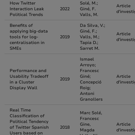
How Twitter
Solé, M.;
Article
Interaction Leak
2022
Giné, F.
d'invest
Political Trends
Valls, M.
Benefits of
Da Silva, V.;
applying big-data
Giné, F.;
Article
tools for log-
2019
Valls, M.;
d'invest
centralisation in
Tapia D.;
SMEs
Sarret M.
Ismael
Arroyo;
Performance and
Francesc
Usability Tradeoff
Giné;
Article
2019
in a Cluster
Concepció
d'invest
Display Wall
Roig;
Antoni
Granollers
Real Time
Marc Solé,
Classification of
Francesc
Political Tendency
Gine,
Article
of Twitter Spanish
2018
Magda
d'invest
Users based on