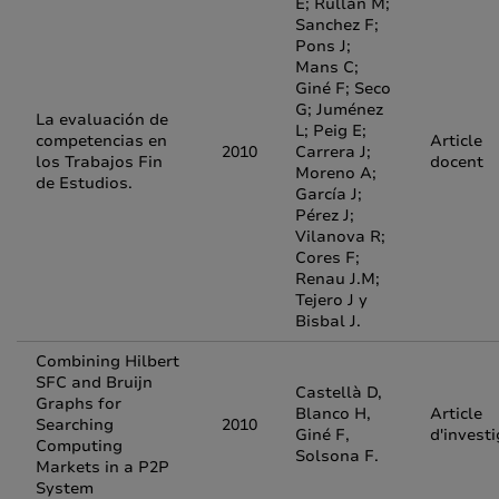
E; Rullán M;
Sanchez F;
Pons J;
Mans C;
Giné F; Seco
G; Juménez
La evaluación de
L; Peig E;
competencias en
Article
2010
Carrera J;
los Trabajos Fin
docent
Moreno A;
de Estudios.
García J;
Pérez J;
Vilanova R;
Cores F;
Renau J.M;
Tejero J y
Bisbal J.
Combining Hilbert
SFC and Bruijn
Castellà D,
Graphs for
Blanco H,
Article
Searching
2010
Giné F,
d'invest
Computing
Solsona F.
Markets in a P2P
System