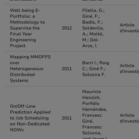
Well-being E-
Filella, G.;
Portfolio: a
Giné, F.;
Methodology to
Badía, F.;
Article
Supervise the
2012
Soldevila,
d'invest
Final Year
A.; Moltó,
Engineering
M.; Del-
Project
Arco, I.
Mapping MMOFPS
over
Barri I.; Roig
Article
Heterogeneous
2011
C.; Giné F.;
d'invest
Distributed
Solsona F.
Systems
Mauricio
Hanzich,
Porfidio
On/Off-Line
Hernández,
Prediction Applied
Francesc
Article
to Job Scheduling
2011
Giné,
d'invest
on Non-Dedicated
Francesc
NOWs
Solsona,
and Josep L.