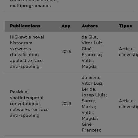
multiprogramados
Publicacions
Any
Autors
Tipus
HiSkew: a novel
da Sila,
histogram
Vitor Luiz;
skewness
Giné,
Article
2025
classification
Francesc;
d'invest
applied to face
Valls,
anti-spoofing.
Magda
da Silva,
Vitor Luiz;
Lérida,
Residual
Josep Lluis;
spatiotemporal
Sarret,
Article
convolutional
2023
Marta;
d'invest
networks for face
Valls,
anti-spoofing
Magda;
Giné,
Francesc