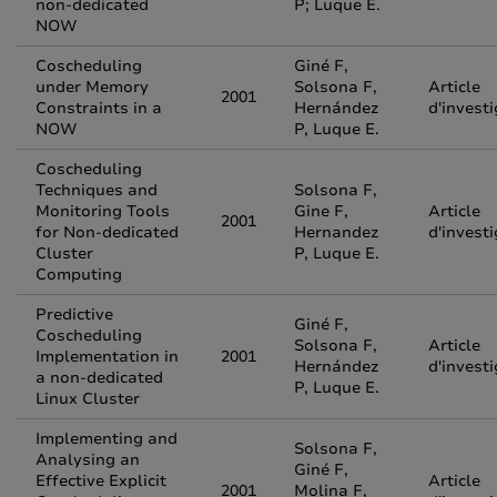
non-dedicated
P; Luque E.
NOW
Coscheduling
Giné F,
under Memory
Solsona F,
Article
2001
Constraints in a
Hernández
d'invest
NOW
P, Luque E.
Coscheduling
Techniques and
Solsona F,
Monitoring Tools
Gine F,
Article
2001
for Non-dedicated
Hernandez
d'invest
Cluster
P, Luque E.
Computing
Predictive
Giné F,
Coscheduling
Solsona F,
Article
Implementation in
2001
Hernández
d'invest
a non-dedicated
P, Luque E.
Linux Cluster
Implementing and
Solsona F,
Analysing an
Giné F,
Effective Explicit
Article
2001
Molina F,