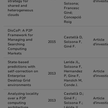
strategy for
d'invest
Solsona;
shared and
Francesc
heterogeneous
Giné;
clouds
Concepció
Roig
DisCoP: A P2P
Framework for
Castellà D,
Managing and
Article
2015
Solsona F,
Searching
d'invest
Giné F.
Computing
Markets
State-based
Lerida JL,
predictions with
Solsona F,
self-correction on
Hernandez
Article
2013
Enterprise
P, Gine F,
d'invest
Desktop Grid
Hanzich M,
environments
Conde J.
Analyzing locality
Castellà D.;
over a P2P
Giné F.;
Article
2013
computing
Solsona F.;
d'invest
architecture
Lérida JL.