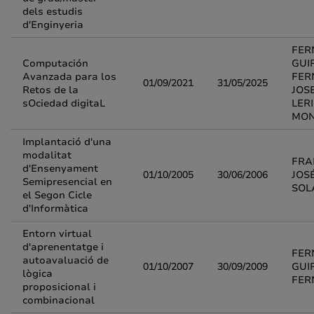
dels estudis
d'Enginyeria
FER
Computación
GUI
Avanzada para los
FER
01/09/2021
31/05/2025
Retos de la
JOS
sOciedad digitaL
LER
MO
Implantació d'una
modalitat
FRA
d'Ensenyament
01/10/2005
30/06/2006
JOS
Semipresencial en
SOL
el Segon Cicle
d'Informàtica
Entorn virtual
d'aprenentatge i
FER
autoavaluació de
01/10/2007
30/09/2009
GUI
lògica
FER
proposicional i
combinacional