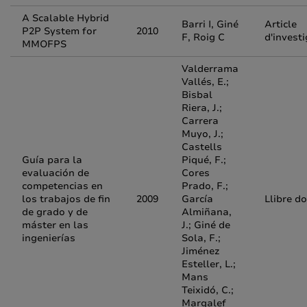
A Scalable Hybrid
Barri I, Giné
Article
P2P System for
2010
F, Roig C
d'invest
MMOFPS
Valderrama
Vallés, E.;
Bisbal
Riera, J.;
Carrera
Muyo, J.;
Castells
Guía para la
Piqué, F.;
evaluación de
Cores
competencias en
Prado, F.;
los trabajos de fin
2009
García
Llibre d
de grado y de
Almiñana,
máster en las
J.; Giné de
ingenierías
Sola, F.;
Jiménez
Esteller, L.;
Mans
Teixidó, C.;
Margalef