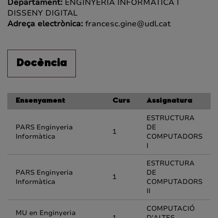
Departament:
ENGINYERIA INFORMÀTICA I
DISSENY DIGITAL
Adreça electrònica:
francesc.gine@udl.cat
Docència
Ensenyament
Curs
Assignatura
ESTRUCTURA
PARS Enginyeria
DE
1
Informàtica
COMPUTADORS
I
ESTRUCTURA
PARS Enginyeria
DE
1
Informàtica
COMPUTADORS
II
COMPUTACIÓ
MU en Enginyeria
1
D'ALTES