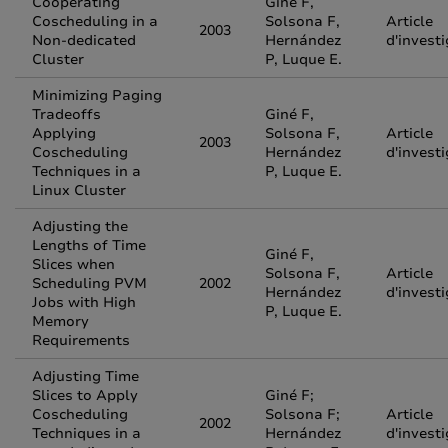
Cooperating
Giné F,
Coscheduling in a
Solsona F,
Article
2003
Non-dedicated
Hernández
d'invest
Cluster
P, Luque E.
Minimizing Paging
Tradeoffs
Giné F,
Applying
Solsona F,
Article
2003
Coscheduling
Hernández
d'invest
Techniques in a
P, Luque E.
Linux Cluster
Adjusting the
Lengths of Time
Giné F,
Slices when
Solsona F,
Article
Scheduling PVM
2002
Hernández
d'invest
Jobs with High
P, Luque E.
Memory
Requirements
Adjusting Time
Slices to Apply
Giné F;
Coscheduling
Solsona F;
Article
2002
Techniques in a
Hernández
d'invest