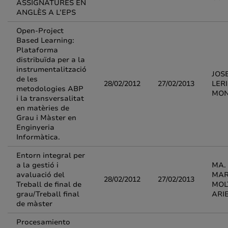
ASSIGNATURES EN
ANGLÈS A L’EPS
Open-Project
Based Learning:
Plataforma
distribuïda per a la
instrumentalització
JOS
de les
28/02/2012
27/02/2013
LER
metodologies ABP
MO
i la transversalitat
en matèries de
Grau i Màster en
Enginyeria
Informàtica.
Entorn integral per
a la gestió i
MA.
avaluació del
MAR
28/02/2012
27/02/2013
Treball de final de
MOL
grau/Treball final
ARI
de màster
Procesamiento