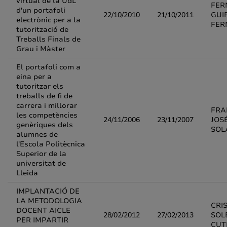
virtual de la UdL
FER
d'un portafoli
22/10/2010
21/10/2011
GUI
electrònic per a la
FER
tutorització de
Treballs Finals de
Grau i Màster
El portafoli com a
eina per a
tutoritzar els
treballs de fi de
carrera i millorar
FRA
les competències
24/11/2006
23/11/2007
JOS
genèriques dels
SOL
alumnes de
l'Escola Politècnica
Superior de la
universitat de
Lleida
IMPLANTACIÓ DE
LA METODOLOGIA
CRI
DOCENT AICLE
28/02/2012
27/02/2013
SOL
PER IMPARTIR
CUT