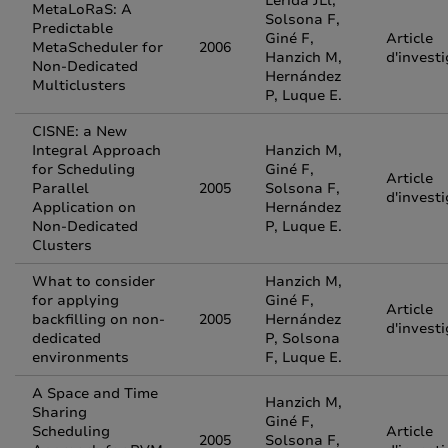
Lerida JLl,
MetaLoRaS: A
Solsona F,
Predictable
Giné F,
Article
MetaScheduler for
2006
Hanzich M,
d'invest
Non-Dedicated
Hernández
Multiclusters
P, Luque E.
CISNE: a New
Integral Approach
Hanzich M,
for Scheduling
Giné F,
Article
Parallel
2005
Solsona F,
d'invest
Application on
Hernández
Non-Dedicated
P, Luque E.
Clusters
What to consider
Hanzich M,
for applying
Giné F,
Article
backfilling on non-
2005
Hernández
d'invest
dedicated
P, Solsona
environments
F, Luque E.
A Space and Time
Hanzich M,
Sharing
Giné F,
Scheduling
Article
2005
Solsona F,