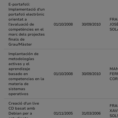
E-portafoli:
Implementació d'un
portafoli electrònic
orientat a
FRA
l'avaluació de
01/10/2008
30/09/2010
JOS
competències en el
SOL
marc dels projectes
finals de
Grau/Màster
Implantación de
metodologías
activas y el
aprendizaje
MAN
basado en
01/10/2008
30/09/2010
FER
competencias en la
COR
materia de
sistemas
operativos
Creació d'un live
FRA
CD basat amb
XAV
Debian per a
01/11/2005
31/03/2006
SOL