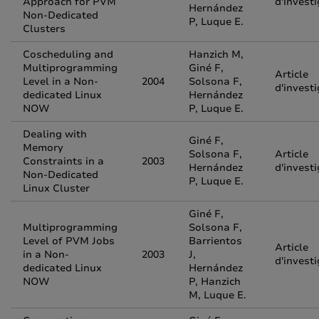
Approach for PVM
d'invest
Hernández
Non-Dedicated
P, Luque E.
Clusters
Coscheduling and
Hanzich M,
Multiprogramming
Giné F,
Article
Level in a Non-
2004
Solsona F,
d'invest
dedicated Linux
Hernández
NOW
P, Luque E.
Dealing with
Giné F,
Memory
Solsona F,
Article
Constraints in a
2003
Hernández
d'invest
Non-Dedicated
P, Luque E.
Linux Cluster
Giné F,
Multiprogramming
Solsona F,
Level of PVM Jobs
Barrientos
Article
in a Non-
2003
J,
d'invest
dedicated Linux
Hernández
NOW
P, Hanzich
M, Luque E.