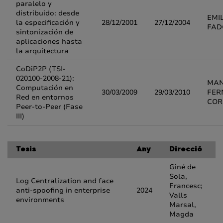
paralelo y
distribuido: desde
EMI
la especificación y
28/12/2001
27/12/2004
FAD
sintonización de
aplicaciones hasta
la arquitectura
CoDiP2P (TSI-
020100-2008-21):
MAN
Computación en
30/03/2009
29/03/2010
FER
Red en entornos
COR
Peer-to-Peer (Fase
III)
Tesis
Any
Direcció
Giné de
Sola,
Log Centralization and face
Francesc;
anti-spoofing in enterprise
2024
Valls
environments
Marsal,
Magda