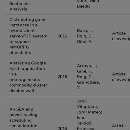
Valls, Nina
Sentiment
Bijedic
Analysis
Distributing game
instances in a
hybrid client-
Barri, I.;
Article
server/P2P system
2016
Roig, C.,
d'invest
to support
Giné, F.
MMORPG
playability
Analyzing Google
Arroyo, I.;
Earth application
Giné, F.;
in a
Article
2016
Roig, C.;
heterogeneous
d'invest
Granollers,
commodity cluster
T.
display wall
Jordi
Vilaplana;
An SLA and
Jordi Mateo;
power-saving
Ivan
scheduling
Teixidó;
consolidation
Article
2015
Francesc