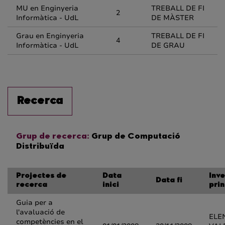
MU en Enginyeria
TREBALL DE FI
2
Informàtica - UdL
DE MÀSTER
Grau en Enginyeria
TREBALL DE FI
4
Informàtica - UdL
DE GRAU
Recerca
Grup de recerca:
Grup de Computació
Distribuïda
Projectes de
Data
Inv
Data fi
recerca
inici
prin
Guia per a
l'avaluació de
ELE
competències en el